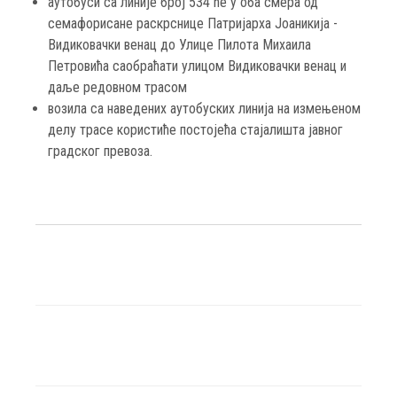
аутобуси са линије број 534 ће у оба смера од
семафорисане раскрснице Патријарха Јоаникија -
Видиковачки венац до Улице Пилота Михаила
Петровића саобраћати улицом Видиковачки венац и
даље редовном трасом
возила са наведених аутобуских линија на измењеном
делу трасе користиће постојећа стајалишта јавног
градског превоза.