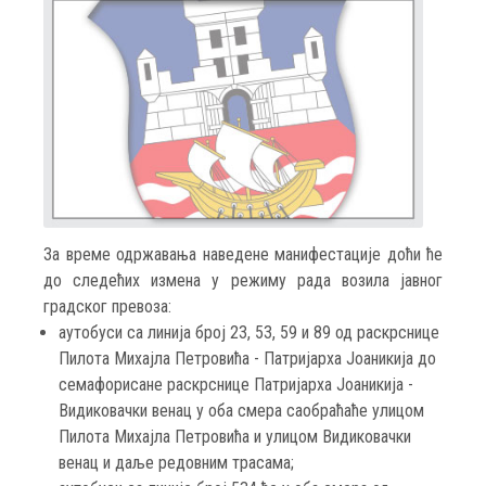
За време одржавања наведене манифестације доћи ће
до следећих измена у режиму рада возила јавног
градског превоза:
аутобуси са линија број 23, 53, 59 и 89 од раскрснице
Пилота Михајла Петровића - Патријарха Јоаникија до
семафорисане раскрснице Патријарха Јоаникија -
Видиковачки венац у оба смера саобраћаће улицом
Пилота Михајла Петровића и улицом Видиковачки
венац и даље редовним трасама;