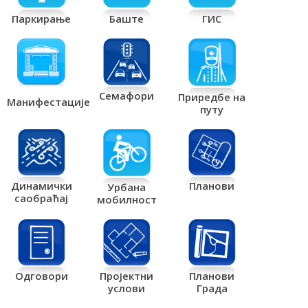
Паркирање
Баште
ГИС
Семафори
Приредбе на
Манифестације
путу
Планови
Динамички
Урбана
саобраћај
мобилност
Одговори
Пројектни
Планови
услови
Града