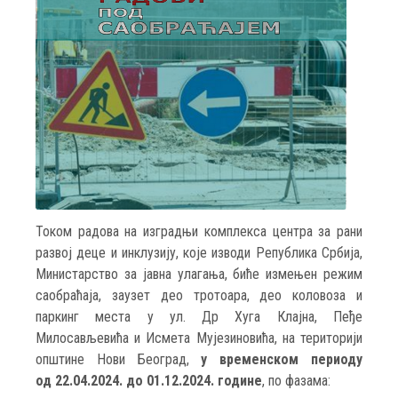
Током радова на изградњи комплекса центра за рани
развој деце и инклузију, које изводи Република Србија,
Министарство за јавна улагања, биће измењен режим
саобраћаја, заузет део тротоара, део коловоза и
паркинг места у ул. Др Хуга Клајна, Пеђе
Милосављевића и Исмета Мујезиновића, на територији
општине Нови Београд,
у временском периоду
од 22.04.2024. до 01.12.2024. године
, по фазама: