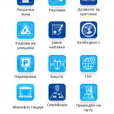
Дозволе за
Пешачка
Рекламе
кретање
зона
Јавне
Безбедност
Радови на
набавке
улицама
Паркирање
Баште
ГИС
Семафори
Приредбе на
Манифестације
путу