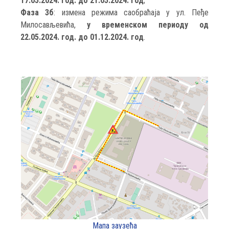
17.05.2024. год. до 21.05.2024. год
;
Фаза 3б
: измена режима саобраћаја у ул. Пеђе
Милосављевића,
у временском периоду од
22.05.2024. год. до 01.12.2024. год
.
Мапа заузећа