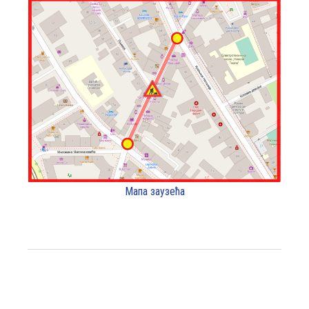
Мапа заузећа