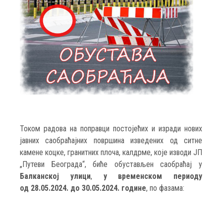
Током радова на поправци постојећих и изради нових
јавних саобраћајних површина изведених од ситне
камене коцке, гранитних плоча, калдрме, које изводи ЈП
„Путеви Београда“, биће обустављен саобраћај у
Балканској улици
,
у временском периоду
од 28.05.2024. до 30.05.2024. године
, по фазама: