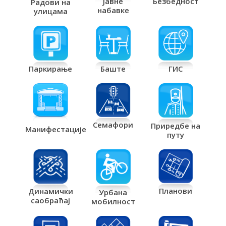
Јавне
Безбедност
Радови на
набавке
улицама
Паркирање
Баште
ГИС
Семафори
Приредбе на
Манифестације
путу
Планови
Динамички
Урбана
саобраћај
мобилност