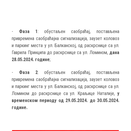
-
Фаза 1
: обустаљен саобраћај, постављена
привремена саобраћајна сигнализација, заузет коловоз
и паркинг места у ул. Балканској, од раскрснице са ул.
Гаврила Принципа до раскрснице са ул. Ломином,
дана
28.05.2024. године
;
-
Фаза 2
: обустаљен саобраћај, постављена
привремена саобраћајна сигнализација, заузет коловоз
и паркинг места у ул. Балканској, од раскрснице са ул.
Ломином до раскрснице са ул. Краљице Наталије,
у
временском периоду од 29.05.2024. до 30.05.2024.
године.