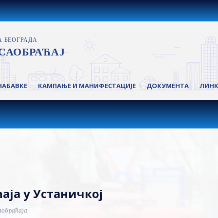
НАБАВКЕ
КАМПАЊЕ И МАНИФЕСТАЦИЈЕ
ДОКУМЕНТА
ЛИН
аја у Устаничкој
аобраћаја