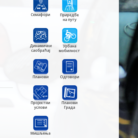
Семафори
Приредбе
на путу
Динамички
Урбана
саобраћај
мобилност
Планови
Одговори
Пројектни
Планови
услови
Града
Мишљења