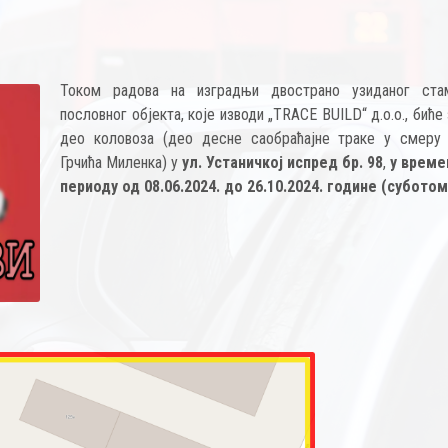
Током радова на изградњи двострано узиданог ста
пословног објекта, које изводи „TRACE BUILD“ д.о.о., биће
део коловоза (део десне саобраћајне траке у смеру 
Грчића Миленка) у
ул. Устаничкој испред бр. 98
,
у врем
периоду од 08.06.2024. до 26.10.2024. године (суботом