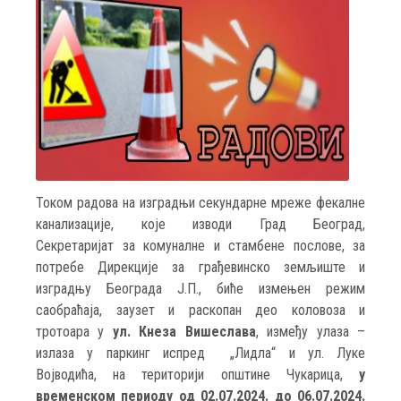
Током радова на изградњи секундарне мреже фекалне
канализације, које изводи Град Београд,
Секретаријат за комуналне и стамбене послове, за
потребе Дирекцијe за грађевинско земљиште и
изградњу Београда Ј.П., биће измењен режим
саобраћаја, заузет и раскопан део коловоза и
тротоара у
ул. Кнеза Вишеслава
, између улаза –
излаза у паркинг испред „Лидла“ и ул. Луке
Војводића, на територији општине Чукарица,
у
временском периоду од 02.07.2024. до 06.07.2024.