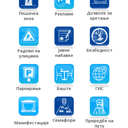
Дозволе за
Пешачка
Рекламе
кретање
зона
Јавне
Безбедност
Радови на
набавке
улицама
Паркирање
Баште
ГИС
Семафори
Приредбе на
Манифестације
путу