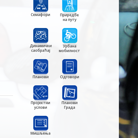
Семафори
Приредбе
на путу
Динамички
Урбана
саобраћај
мобилност
Планови
Одговори
Пројектни
Планови
услови
Града
Мишљења