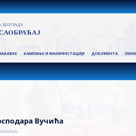
НАБАВКЕ
КАМПАЊЕ И МАНИФЕСТАЦИЈЕ
ДОКУМЕНТА
ЛИН
Господара Вучића
аобраћаја