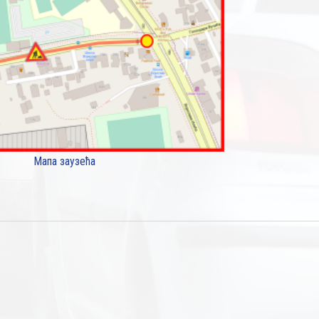
Мапа заузећа