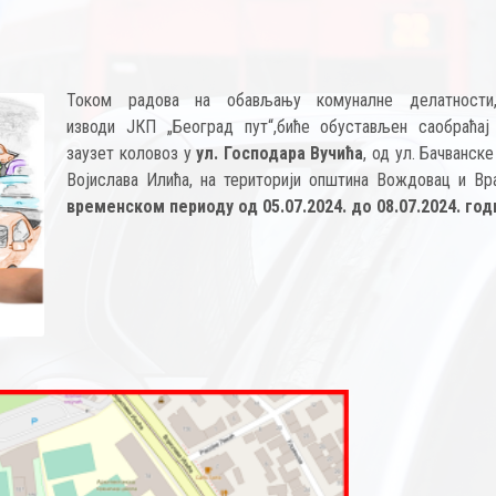
Током радова на обављању комуналне делатности
изводи ЈКП „Београд пут“,биће обустављен саобраћај
заузет коловоз у
ул. Господара Вучића
, од ул. Бачванске
Војислава Илића, на територији општина Вождовац и Вра
временском периоду од 05.07.2024. до 08.07.2024. го