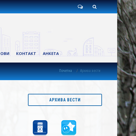
Пишите
Претрага
нам
КОВИ
КОНТАКТ
АНКЕТА
Почетна
Архива вести
АРХИВА ВЕСТИ