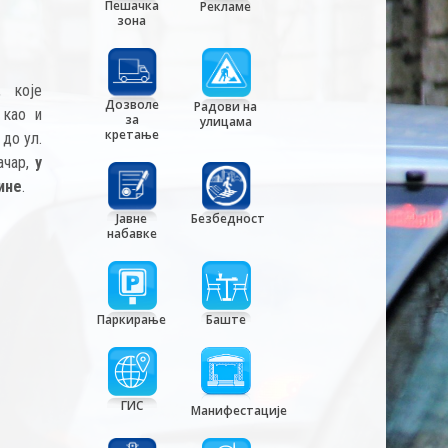
Пешачка
Рекламе
зона
, које
Дозволе
Радови на
 као и
за
улицама
кретање
 до ул.
чар,
у
дине
.
Јавне
Безбедност
набавке
Паркирање
Баште
ГИС
Манифестације