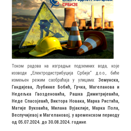
Током радова на изградњи подземних вода, које
иззводи „Електродистрибуција Србије“ д.о.о., биће
измењен режим саобраћаја у улицама:
Земунска,
Гандијева, Љубинке Бобић, Грчка, Магеланова и
Недељка Гвозденовића, Рашка Димитријевића,
Неде Спасојевић, Виктора Новака, Марка Ристића,
Матије Вуковића, Милана Вујаклије, Марка Пола,
Веспучијевој и Магелановој
,
у временском периоду
од 05.07.2024. до 30.08.2024. године
.