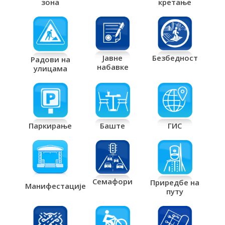
кретање
зона
Јавне
Безбедност
Радови на
набавке
улицама
Паркирање
Баште
ГИС
Семафори
Приредбе на
Манифестације
путу