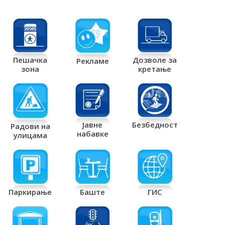
Дозволе за
Пешачка
Рекламе
кретање
зона
Јавне
Безбедност
Радови на
набавке
улицама
Паркирање
Баште
ГИС