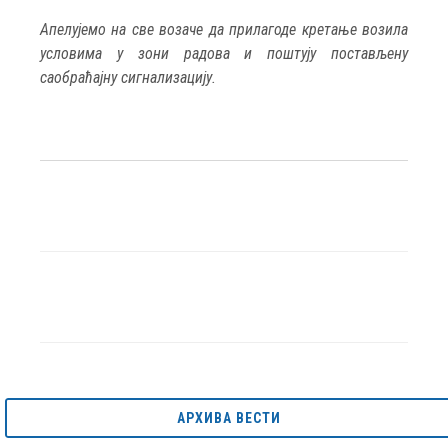
Апелујемо на све возаче да прилагоде кретање возила
условима у зони радова и поштују постављену
саобраћајну сигнализацију.
АРХИВА ВЕСТИ