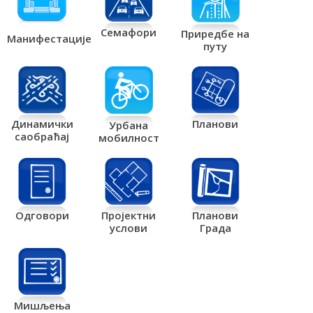
Семафори
Приредбе на
Манифестације
путу
Планови
Динамички
Урбана
саобраћај
мобилност
Одговори
Пројектни
Планови
услови
Града
Мишљења