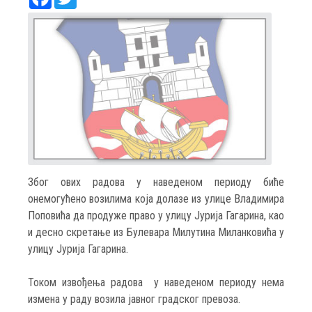
Због ових радова у наведеном периоду биће
онемогућено возилима која долазе из улице Владимира
Поповића да продуже право у улицу Јурија Гагарина, као
и десно скретање из Булевара Милутина Миланковића у
улицу Јурија Гагарина.
Током извођења радова у наведеном периоду нема
измена у раду возила јавног градског превоза.