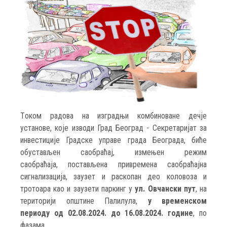
Tоком радова на изградњи комбиноване дечје
установе, које изводи Град Београд - Секретаријат за
инвестиције Градске управе града Београда, биће
обустављен саобраћај, измењен режим
саобраћаја, постављена привремена саобраћајна
сигнализација, заузет и раскопан део коловоза и
тротоара као и заузети паркинг у
ул. Овчански пут
, на
територији општине Палилула,
у временском
периоду од 02.08.2024. до 16.08.2024. године
, по
фазама.