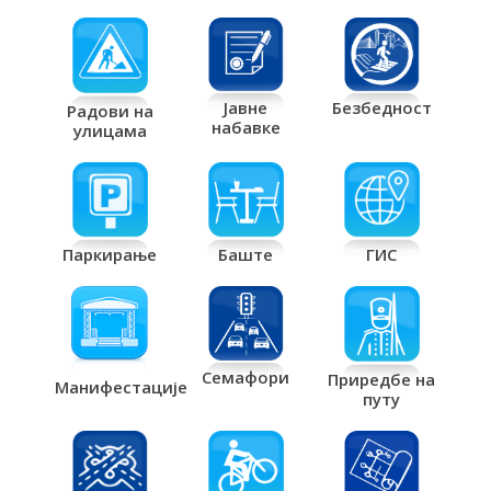
Јавне
Безбедност
Радови на
набавке
улицама
Паркирање
Баште
ГИС
Семафори
Приредбе на
Манифестације
путу