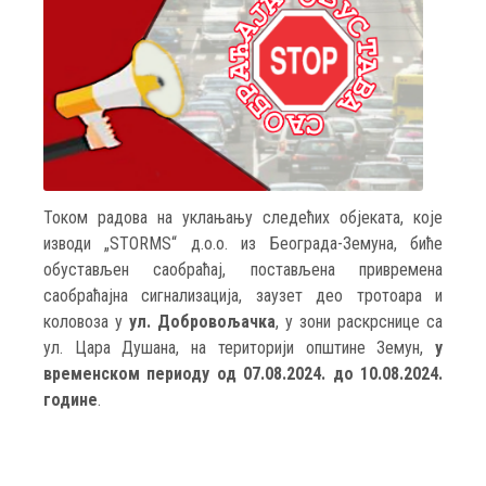
Током радова на уклањању следећих објеката, које
изводи „STORMS“ д.о.о. из Београда-Земуна, биће
обустављен саобраћај, постављена привремена
саобраћајна сигнализација, заузет део тротоара и
коловоза у
ул. Добровољачка
, у зони раскрснице са
ул. Цара Душана, на територији општине Земун,
у
временском периоду од 07.08.2024. до 10.08.2024.
године
.