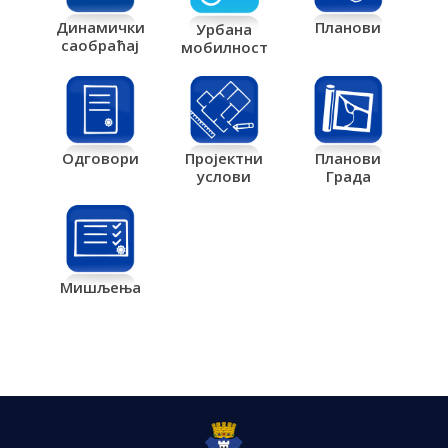
Планови
Динамички
Урбана
саобраћај
мобилност
Одговори
Пројектни
Планови
услови
Града
Мишљења