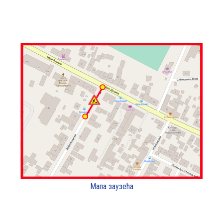
Мапа заузећа