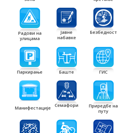
Јавне
Безбедност
Радови на
набавке
улицама
Паркирање
Баште
ГИС
Семафори
Приредбе на
Манифестације
путу