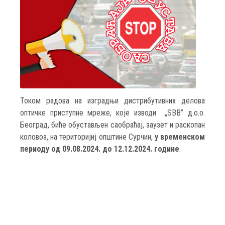
Током радова на изградњи дистрибутивних делова
оптичке приступне мреже, које изводи „SBB” д.о.о.
Београд, биће обустављен саобраћај, заузет и раскопан
коловоз, на територијиј општине Сурчин,
у временском
периоду од 09.08.2024. до 12.12.2024. године
.