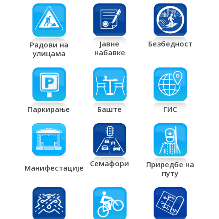
Јавне
Безбедност
Радови на
набавке
улицама
Паркирање
Баште
ГИС
Семафори
Приредбе на
Манифестације
путу