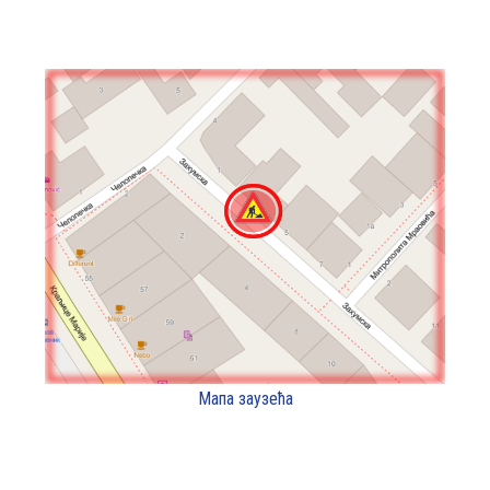
Мапа заузећа