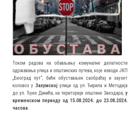
Током радова на обављању комуналне делатности
одржавања улица и општинских путева, које изводи ЈКП
„Београд пут“, биће обустављен саобраћај и заузет
коловоз у
Захумској
улици од ул. Ћирила и Методија
до ул. Ђуке Динића, на територији општине Звездара,
у
временском периоду од 15.08.2024. до 23.08.2024.
часова
.