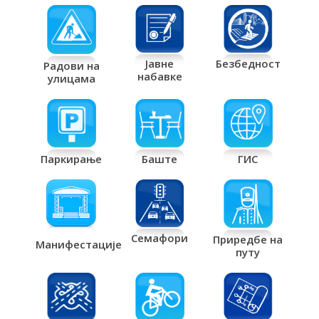
Јавне
Безбедност
Радови на
набавке
улицама
Паркирање
Баште
ГИС
Семафори
Приредбе на
Манифестације
путу