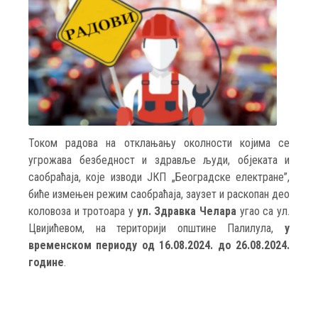
Током радова на отклањању околности којима се
угрожава безбедност и здравље људи, објеката и
саобраћаја, које изводи ЈКП „Београдске електране”,
биће измењен режим саобраћаја, заузет и раскопан део
коловоза и тротоара у
ул. Здравка Челара
угао са ул.
Цвијићевом, на територији општине Палилула,
у
временском периоду од 16.08.2024. до 26.08.2024.
године
.