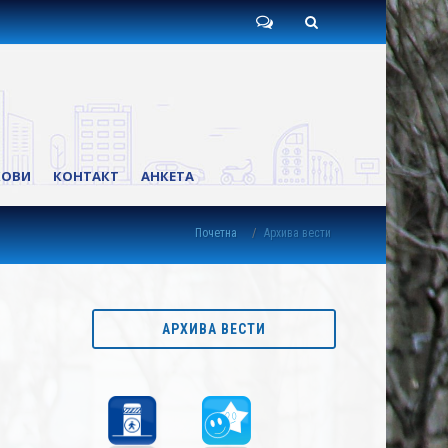
Пишите
Претрага
нам
КОВИ
КОНТАКТ
АНКЕТА
Почетна
Архива вести
АРХИВА ВЕСТИ