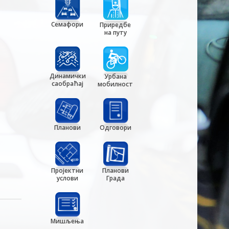
Семафори
Приредбе
на путу
Динамички
Урбана
саобраћај
мобилност
Планови
Одговори
Пројектни
Планови
услови
Града
Мишљења