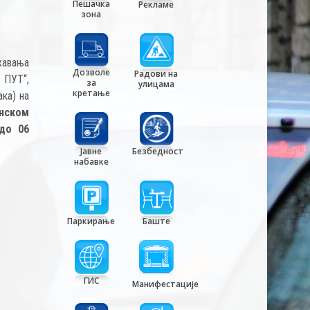
Пешачка
Рекламе
зона
жавања
Дозволе
Радови на
 ПУТ“,
за
улицама
кретање
ака) на
нском
 до 06
Јавне
Безбедност
набавке
Паркирање
Баште
ГИС
Манифестације