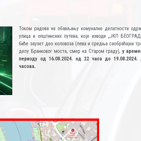
Током радова на обављању комуналне делатности одр
улица и општинских путева, које изводи „ЈКП БЕОГРАД
биће заузет део коловоза (лева и средња саобраћајна тр
делу Бранковог моста, смер ка Старом граду),
у време
периоду од 16.08.2024. од 22 часа до 19.08.2024.
часова.