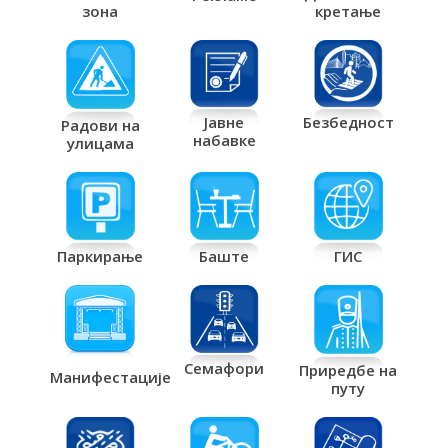
кретање
зона
Јавне
Безбедност
Радови на
набавке
улицама
Паркирање
Баште
ГИС
Семафори
Приредбе на
Манифестације
путу