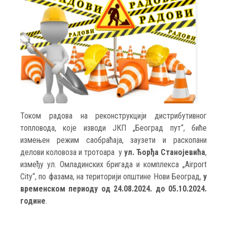
Током радова на реконструкцији дистрибутивног
топловода, које изводи ЈКП „Београд пут“, биће
измењен режим саобраћаја, заузети и раскопани
делови коловоза и тротоара у
ул. Ђорђа Станојевића
,
између ул. Омладинских бригада и комплекса „Airport
City“, по фазама, на територији општине Нови Београд,
у
временском периоду од 24.08.2024. до 05.10.2024.
године
.