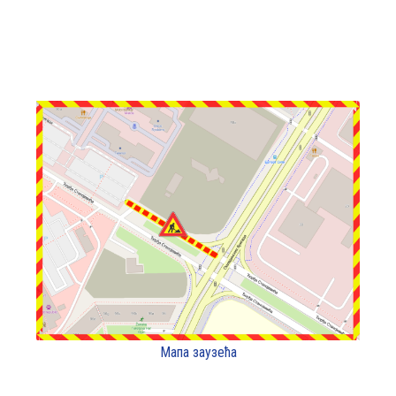
Мапа заузећа