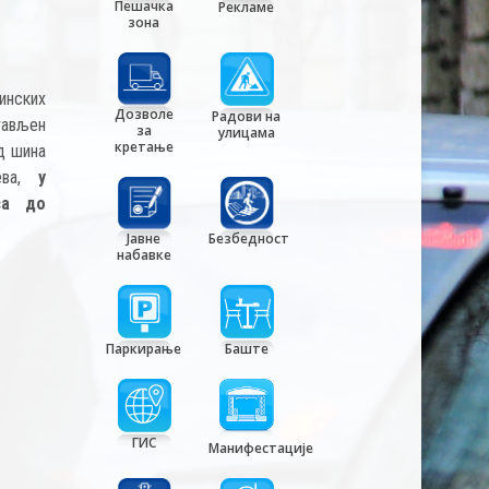
Пешачка
Рекламе
зона
инских
Дозволе
Радови на
тављен
за
улицама
кретање
од шина
ева,
у
са до
Јавне
Безбедност
набавке
Паркирање
Баште
ГИС
Манифестације