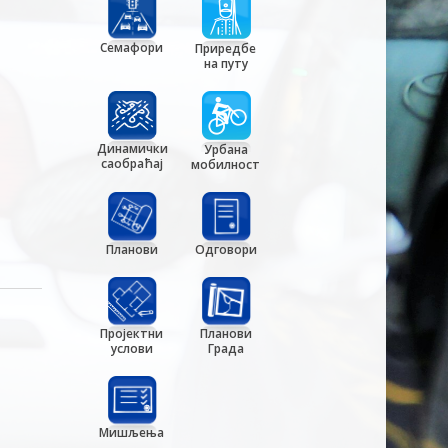
Семафори
Приредбе
на путу
Динамички
Урбана
саобраћај
мобилност
Планови
Одговори
Пројектни
Планови
услови
Града
Мишљења