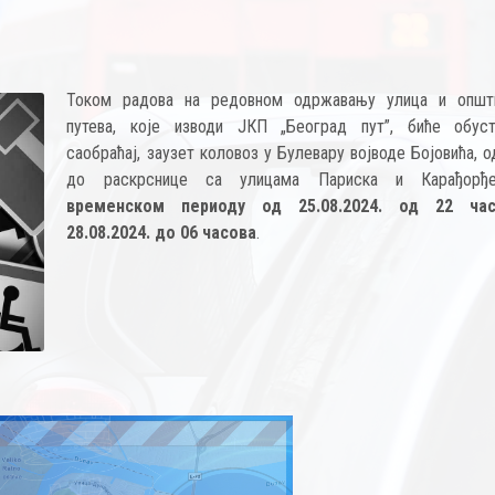
Током радова на редовном одржавању улица и општ
путева, које изводи ЈКП „Београд пут”, биће обус
саобраћај, заузет коловоз у Булевару војводе Бојовића, 
до раскрснице са улицама Париска и Карађорђ
временском периоду од 25.08.2024. од 22 ча
28.08.2024. до 06 часова
.