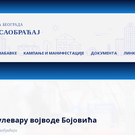
НАБАВКЕ
КАМПАЊЕ И МАНИФЕСТАЦИЈЕ
ДОКУМЕНТА
ЛИН
улевару војводе Бојовића
аобраћаја