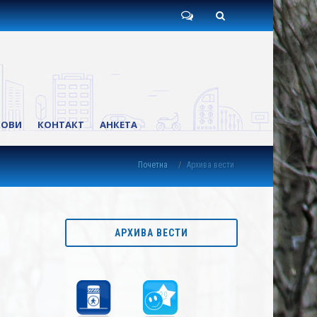
Пишите
Претрага
нам
КОВИ
КОНТАКТ
АНКЕТА
Почетна
Архива вести
АРХИВА ВЕСТИ