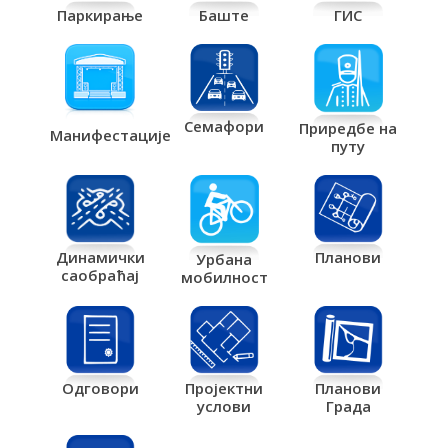
Паркирање
Баште
ГИС
Семафори
Приредбе на
Манифестације
путу
Планови
Динамички
Урбана
саобраћај
мобилност
Одговори
Пројектни
Планови
услови
Града