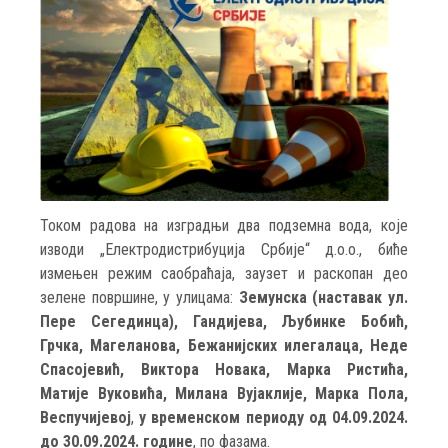
Током радова на изградњи два подземна вода, које
изводи „Електродистрибуција Србије“ д.о.о., биће
измењен режим саобраћаја, заузет и раскопан део
зелене површине, у улицама:
Земунска (наставак ул.
Пере Сегединца), Гандијева, Љубинке Бобић,
Грчка, Магеланова, Бежанијских илегалаца, Неде
Спасојевић, Виктора Новака, Марка Ристића,
Матије Вуковића, Милана Вујаклије, Марка Пола,
Веспучијевој
,
у временском периоду од 04.09.2024.
до 30.09.2024. године
, по фазама.