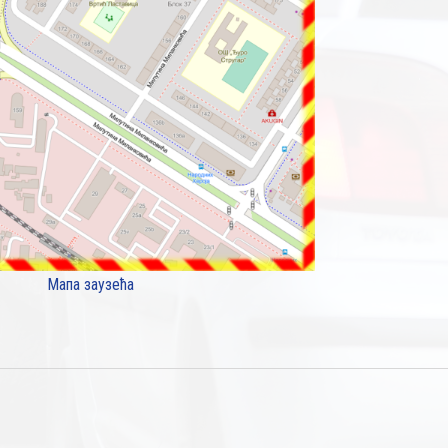
Мапа заузећа