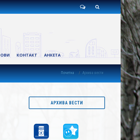
Пишите
Претрага
нам
КОВИ
КОНТАКТ
АНКЕТА
Почетна
Архива вести
АРХИВА ВЕСТИ