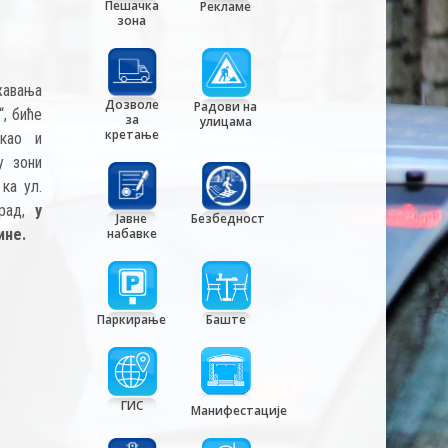
Пешачка
Рекламе
зона
жавања
Дозволе
Радови на
“, биће
за
улицама
кретање
 као и
у зони
ка ул.
град,
у
Јавне
Безбедност
ине.
набавке
Паркирање
Баште
ГИС
Манифестације