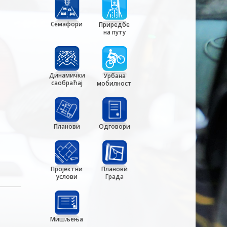
Семафори
Приредбе
на путу
Динамички
Урбана
саобраћај
мобилност
Планови
Одговори
Пројектни
Планови
услови
Града
Мишљења