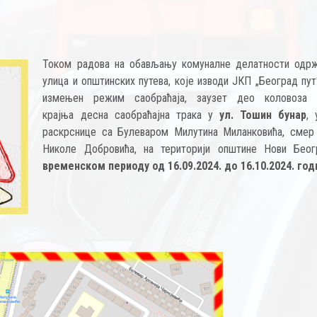
Током радова на обављању комуналне делатности одр
улица и општинских путева, које изводи ЈКП „Београд пут
измењен режим саобраћаја, заузет део коловоза
крајња десна саобраћајна трака у
ул. Тошин бунар
, 
раскрснице са Булеваром Милутина Миланковића, смер 
Николе Добровића, на територији општине Нови Бео
временском периоду од 16.09.2024. до 16.10.2024. год