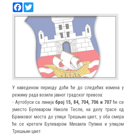
Facebook
Twitter
У наведеном периоду доћи ће до следећих измена у
режиму рада возила јавног градског превоза:
- Аутобуси са линија
број 15, 84, 704, 706 и 707
ће се
уместо Булеваром Николе Тесле, на делу трасе од
Бранковог моста до улице Трешњин цвет, у оба смера
ће се кретати Булеваром Михаила Пупина и улицом
Трешњин цвет.