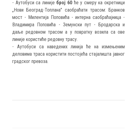
- Аутобуси са линије
број 60
ће у смеру ка окретници
„Нови Београд-Топлана" саобраћати трасом: Бранков
мост - Милентија Поповића - интерна саобраћајница -
Владимира Поповића - Земунски пут - Бродарска и
даље редовном трасом а у повратку возила са ове
линије користиће редовну трасу.
- Аутобуси са наведених линија ће на измењеним
деловима траса користити постојећа стајалишта јавног
градског превоза.