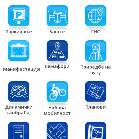
Паркирање
Баште
ГИС
Семафори
Приредбе на
Манифестације
путу
Планови
Динамички
Урбана
саобраћај
мобилност