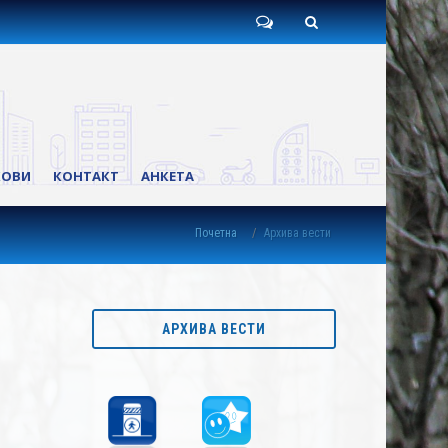
Пишите
Претрага
нам
КОВИ
КОНТАКТ
АНКЕТА
Почетна
Архива вести
АРХИВА ВЕСТИ