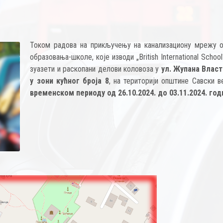
Током радова на прикључењу на канализациону мрежу о
образовања-школе, које изводи „British International School
зуазети и раскопани делови коловоза у
ул. Жупана Влас
у зони кућног броја 8
, на територији општине Савски в
временском периоду од 26.10.2024. до 03.11.2024. го