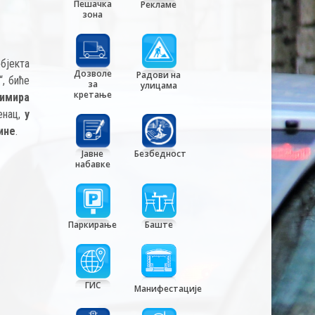
Пешачка
Рекламе
зона
бјекта
Дозволе
Радови на
“, биће
за
улицама
кретање
тимира
енац,
у
дине
.
Јавне
Безбедност
набавке
Паркирање
Баште
ГИС
Манифестације