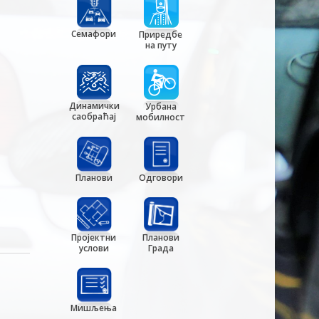
Семафори
Приредбе
на путу
Динамички
Урбана
саобраћај
мобилност
Планови
Одговори
Пројектни
Планови
услови
Града
Мишљења