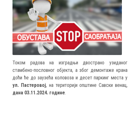
Током радова на изградњи двострано узиданог
стамбено-пословног објекта, а због демонтаже крана
доћи ће до заузећа коловоза и десет паркинг места у
ул.
Пастеровој
, на територији општине Савски венац,
дана 03.11.2024. године
.