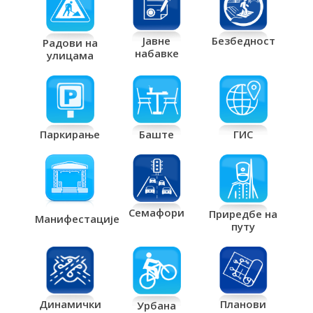
Јавне
Безбедност
Радови на
набавке
улицама
Паркирање
Баште
ГИС
Семафори
Приредбе на
Манифестације
путу
Планови
Динамички
Урбана