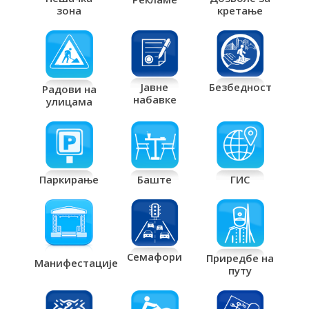
кретање
зона
Јавне
Безбедност
Радови на
набавке
улицама
Паркирање
Баште
ГИС
Семафори
Приредбе на
Манифестације
путу