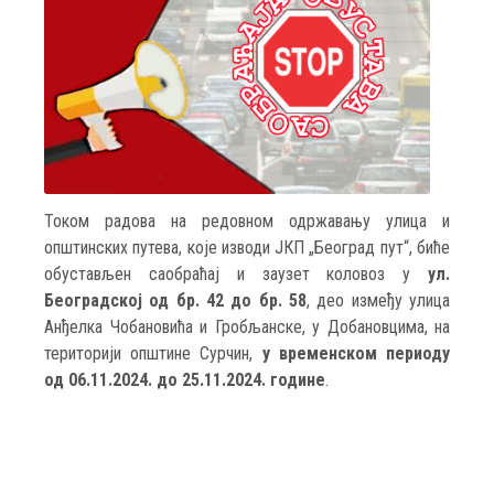
Током радова на редовном одржавању улица и
општинских путева, које изводи ЈКП „Београд пут“, биће
обустављен саобраћај и заузет коловоз у
ул.
Београдској од бр. 42 до бр. 58
, део између улица
Анђелка Чобановића и Гробљанске, у Добановцима, на
територији општине Сурчин,
у временском периоду
од 06.11.2024. до 25.11.2024. године
.