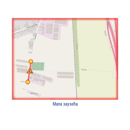
Мапа заузећа