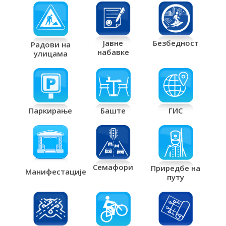
Јавне
Безбедност
Радови на
набавке
улицама
Паркирање
Баште
ГИС
Семафори
Приредбе на
Манифестације
путу