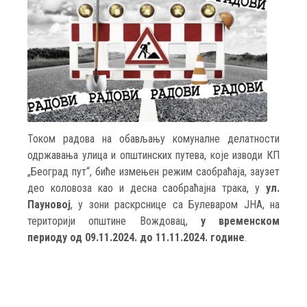
Током радова на обављању комуналне делатности
одржавања улица и општинских путева, које изводи КП
„Београд пут“, биће измењен режим саобраћаја, заузет
део коловоза као и десна саобраћајна трака, у
ул.
Пауновој
, у зони раскрснице са Булеваром ЈНА, на
територији општине Вождовац,
у временском
периоду од 09.11.2024. до 11.11.2024. године
.