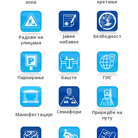
кретање
зона
Јавне
Безбедност
Радови на
набавке
улицама
Паркирање
Баште
ГИС
Семафори
Приредбе на
Манифестације
путу