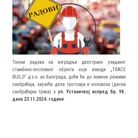
Током радова на изградњи двострано узиданог
стамбено-пословног објекта које изводи „TRACE
BUILD“ д.о.о. из Београда, доћи ће до измене режима
саобраћаја, заузећа дела тротоара и коловоза (десна
саобраћајна трака) у
ул. Устаничкој испред бр. 98
.,
дана 23.11.2024. године
.