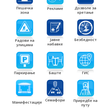
Дозволе за
Пешачка
Рекламе
кретање
зона
Јавне
Безбедност
Радови на
набавке
улицама
Паркирање
Баште
ГИС
Семафори
Приредбе на
Манифестације
путу