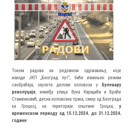
Током радова на редовном одржавању, које
изводи ЈКП „Београд пут“, биће измењен режим
саобраћаја, заузети делови коловоза у
Булевару
револуције
, између улица Вука Караџића и Браће
Стаменковић, десна коловозна трака, смер од Београда
ка Гроцкој, на територији општине Гроцка,
у
временском периоду од 15.12.2024. до 31.12.2024.
године
.