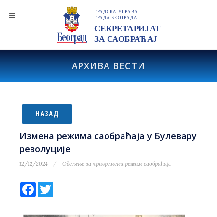
АРХИВА ВЕСТИ
НАЗАД
Измена режима саобраћаја у Булевару
револуције
12/12/2024
Одељење за привремени режим саобраћаја
Facebook
Twitter