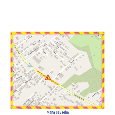
Мапа заузећа