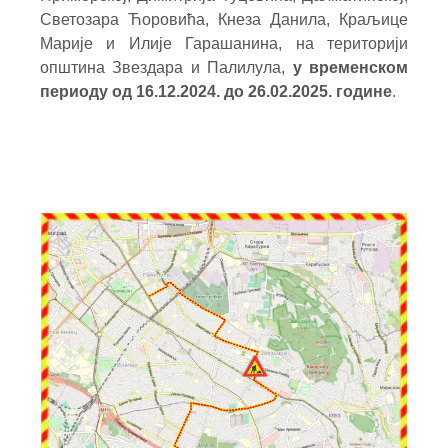
Светозара Ћоровића, Кнeза Данила, Краљице
Марије и Илије Гарашанина, на територији
општина Звездара и Палилула,
у временском
периоду од 16.12.2024. до 26.02.2025. године
.