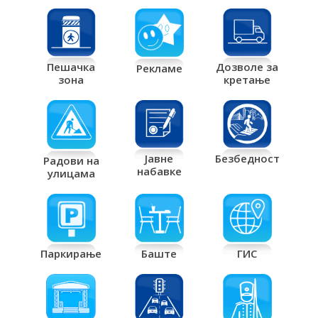
Дозволе за
Пешачка
Рекламе
кретање
зона
Јавне
Безбедност
Радови на
набавке
улицама
Паркирање
Баште
ГИС