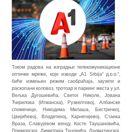
Током радова на изградњи телекомуникационе
оптичке мреже, које изводи „A1 Srbija“ д.о.о.“,
биће измењен режим саобраћаја, заузети и
раскопани коловоз, тротоар и паркинг места у ул.
Вељка Дугошевића, Светог Николе, Јована
Ћирилова (Игманска), Рузвелтовој, Албанске
споменице, Никодима Милаша, Бистричкој,
Цвијићевој, Владетиној, Карнегијевој, Станка
Враза, Славујевом венцу, Косте Таушановића,
Приморској, Димитрија Туцовића, Далматинској,