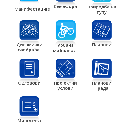
Семафори
Приредбе на
Манифестације
путу
Планови
Динамички
Урбана
саобраћај
мобилност
Одговори
Пројектни
Планови
услови
Града
Мишљења