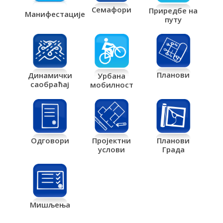
Семафори
Приредбе на
Манифестације
путу
Планови
Динамички
Урбана
саобраћај
мобилност
Одговори
Пројектни
Планови
услови
Града
Мишљења