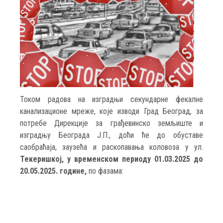
Током радова на изградњи секундарне фекалне
канализационе мреже, које изводи Град Београд, за
потребе Дирекцијe за грађевинско земљиште и
изградњу Београда Ј.П., доћи ће до обуставе
саобраћаја, заузећа и раскопавања коловоза у ул.
Текеришкој, у временском периоду 01.03.2025 до
20.05.2025. године,
по фазама: