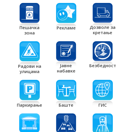
Дозволе за
Пешачка
Рекламе
кретање
зона
Јавне
Безбедност
Радови на
набавке
улицама
Паркирање
Баште
ГИС