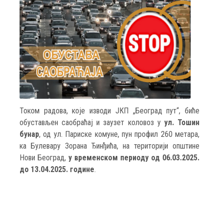
Током радова, које изводи ЈКП „Београд пут“, биће
обустављен саобраћај и заузет коловоз у
ул. Тошин
бунар
, од ул. Париске комуне, пун профил 260 метара,
ка Булевару Зорана Ђинђића, на територији општине
Нови Београд,
у временском периоду од 06.03.2025.
до 13.04.2025. године
.