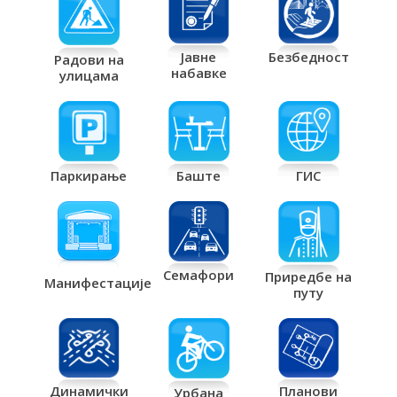
Јавне
Безбедност
Радови на
набавке
улицама
Паркирање
Баште
ГИС
Семафори
Приредбе на
Манифестације
путу
Планови
Динамички
Урбана