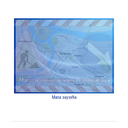
Мапа заузећа