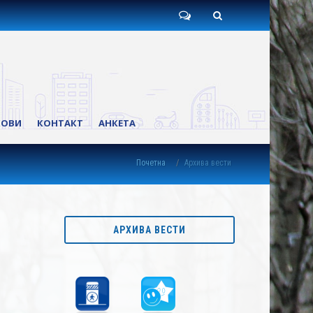
Пишите
Претрага
нам
КОВИ
КОНТАКТ
АНКЕТА
Почетна
Архива вести
АРХИВА ВЕСТИ