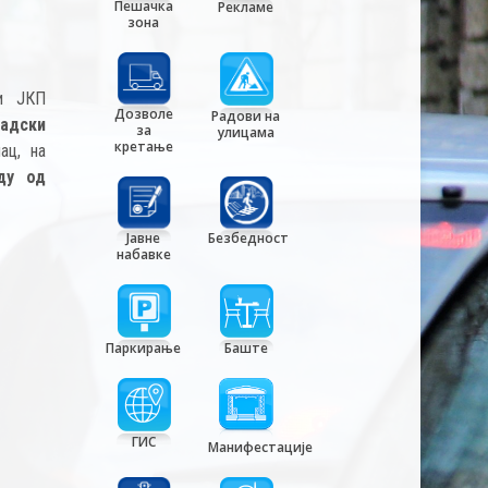
Пешачка
Рекламе
зона
ди ЈКП
Дозволе
Радови на
радски
за
улицама
кретање
ац, на
ду од
Јавне
Безбедност
набавке
Паркирање
Баште
ГИС
Манифестације