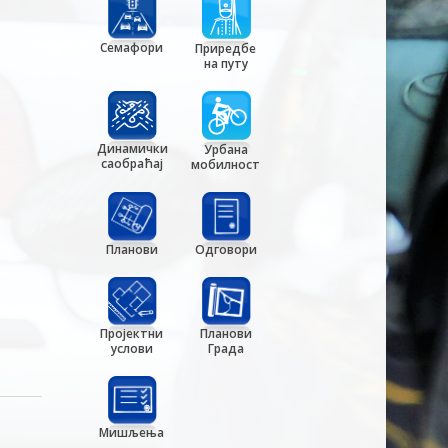
Семафори
Приредбе
на путу
Динамички
Урбана
саобраћај
мобилност
Планови
Одговори
Пројектни
Планови
услови
Града
Мишљења