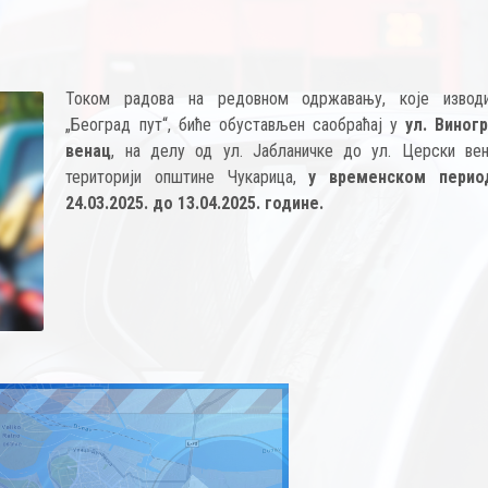
Током радова на редовном одржавању, које изво
„Београд пут“, биће обустављен саобраћај у
ул. Виног
венац
, на делу од ул. Јабланичке до ул. Церски вен
територији општине Чукарица,
у временском перио
24.03.2025. до 13.04.2025. године.