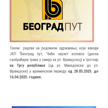
Током радова на редовном одржавању, које изводи
ЈКП "Београд пут, "биће заузет коловоз (десна
саобраћајна трака у смеру ка ул. Француској) и тротоар
на Тргу републике
(од ул. Македонске до ул.
Француске) у временском периоду
од 28.03.2025. до
16.04.2025. године.