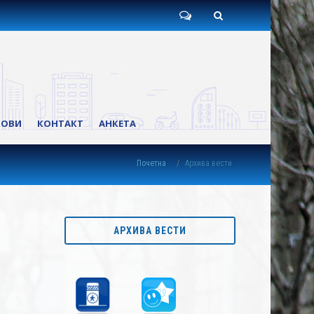
Пишите
Претрага
нам
КОВИ
КОНТАКТ
АНКЕТА
Почетна
Архива вести
АРХИВА ВЕСТИ