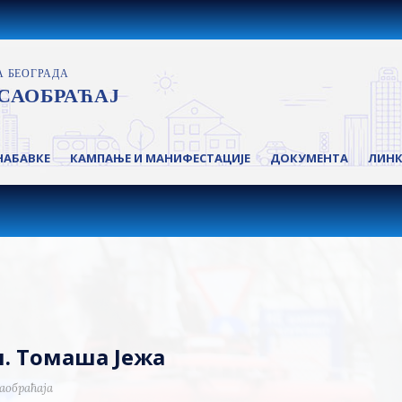
НАБАВКЕ
КАМПАЊЕ И МАНИФЕСТАЦИЈЕ
ДОКУМЕНТА
ЛИН
л. Томаша Јежа
аобраћаја