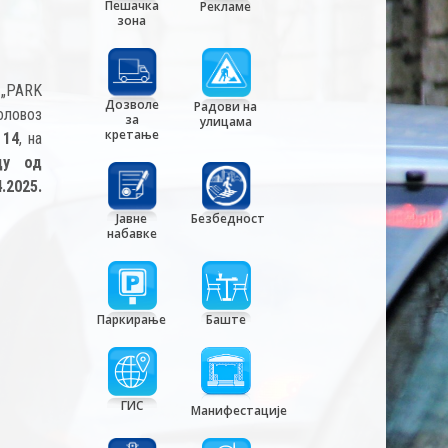
Пешачка
Рекламе
зона
и „PARK
Дозволе
Радови на
коловоз
за
улицама
кретање
 14
, на
ду од
2025.
Јавне
Безбедност
набавке
Паркирање
Баште
ГИС
Манифестације