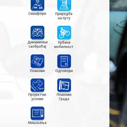
Семафори
Приредбе
на путу
Динамички
Урбана
саобраћај
мобилност
Планови
Одговори
Пројектни
Планови
услови
Града
Мишљења