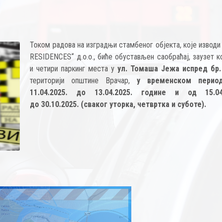
Током радова на изградњи стамбеног објекта, које извод
RESIDENCES“ д.о.о., биће обустављен саобраћај, заузет 
и четири паркинг места у
ул. Томаша Јежа испред бр.
територији општине Врачар,
у временском перио
11.04.2025. до 13.04.2025. године и од 15.04.
до 30.10.2025. (сваког уторка, четвртка и суботе).