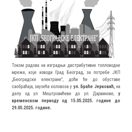
Током радова на изградњи дистрибутивне топловодне
мреже, које изводи Град Београд, за потребе ЈКП
„Београдске електране”, доћи ће до обуставе
саобраћаја, заузећа коловоза у
ул. Браће Јерковић,
на
делу од ул. Мештровићеве до ул. Дарвинове,
у
временском периоду од 15.05.2025. године до
29.05.2025. године.