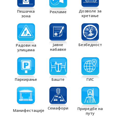
Дозволе за
Пешачка
Рекламе
кретање
зона
Јавне
Безбедност
Радови на
набавке
улицама
Паркирање
Баште
ГИС
Семафори
Приредбе на
Манифестације
путу