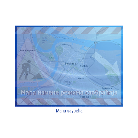
Мапа заузећа