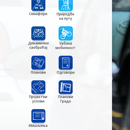
Семафори
Приредбе
на путу
Динамички
Урбана
саобраћај
мобилност
Планови
Одговори
Пројектни
Планови
услови
Града
Мишљења