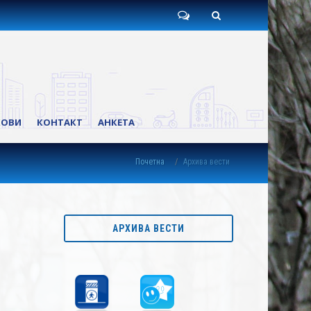
Пишите
Претрага
нам
КОВИ
КОНТАКТ
АНКЕТА
Почетна
Архива вести
АРХИВА ВЕСТИ