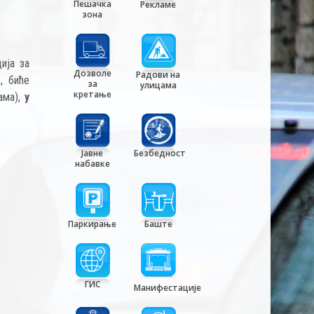
Пешачка
Рекламе
зона
ија за
Дозволе
Радови на
, биће
за
улицама
кретање
ама),
у
Јавне
Безбедност
набавке
Паркирање
Баште
ГИС
Манифестације