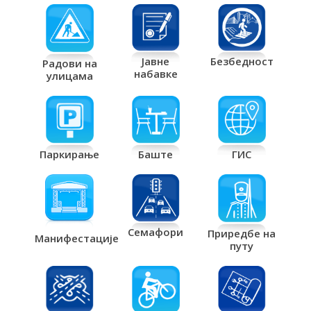
Јавне
Безбедност
Радови на
набавке
улицама
Паркирање
Баште
ГИС
Семафори
Приредбе на
Манифестације
путу