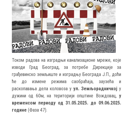
Током радова на изградњи канализационе мреже, које
изводи Град Београд, за потребе Дирекцијe за
грађевинско земљиште и изградњу Београда Ј.П., доћи
ће до измене режима саобраћаја, заузећа и
раскопавања дела коловоза у
ул. Земљорадничкој
у
дужини од 60м, на територији општине Вождовац,
у
временсом периоду од 31.05.2025. до 09.06.2025.
године
(Фаза 47).