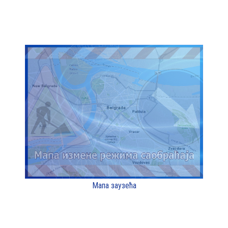
Мапа заузећа