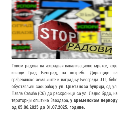
Током радова на изградњи канализационе мреже, које
изводи Град Београд, за потребе Дирекцијe за
грађевинско земљиште и изградњу Београда Ј.П., биће
обустављен саобраћај у
ул. Цветанова ћуприја
, од ул.
Павла Савића (С6) до раскрснице са ул. Ладно брдо, на
територији општине Звездара,
у временском периоду
од 05.06.2025 до 01.07.2025. године.