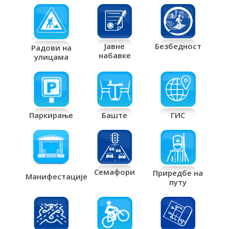
Јавне
Безбедност
Радови на
набавке
улицама
Паркирање
Баште
ГИС
Семафори
Приредбе на
Манифестације
путу