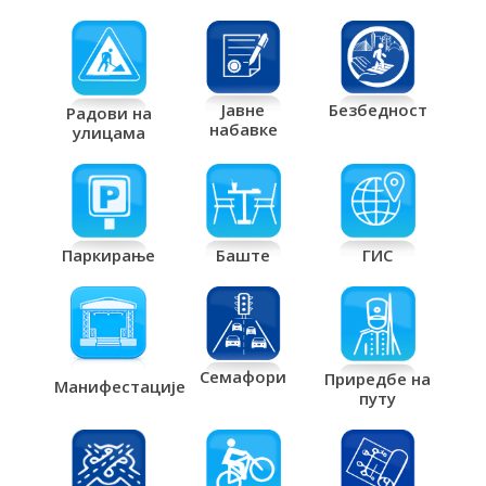
Јавне
Безбедност
Радови на
набавке
улицама
Паркирање
Баште
ГИС
Семафори
Приредбе на
Манифестације
путу