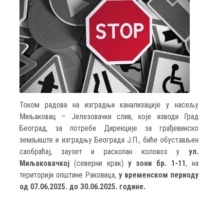
Током радова на изградњи канализације у насељу
Миљаковац – Јелезовачки слив, које изводи Град
Београд, за потребе Дирекцијe за грађевинско
земљиште и изградњу Београда Ј.П., биће обустављен
саобраћај, заузет и раскопан коловоз у
ул.
Миљаковачкој
(северни крак)
у зони бр. 1-11
, на
територији општине Раковица,
у временском периоду
од 07.06.2025. до 30.06.2025. године.