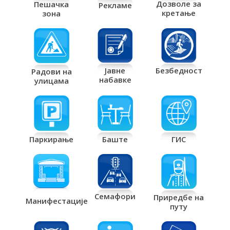
Дозволе за
Пешачка
Рекламе
кретање
зона
Јавне
Безбедност
Радови на
набавке
улицама
Паркирање
Баште
ГИС
Семафори
Приредбе на
Манифестације
путу