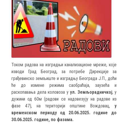
Током радова на изградњи канализационе мреже, које
изводи Град Београд, за потребе Дирекцијe за
грађевинско земљиште и изградњу Београда Ј.П., доћи
ће до измене режима саобраћаја, заузећа и
раскопавања дела коловоза у
ул. Земљорадничкој
,
у
дужини од 60м (радови се надовезују на радове из
фазе 47), на територији општине Вождовац,
у
временском периоду од 20.06.2025. године до
30.06.2025. године, по фазама.