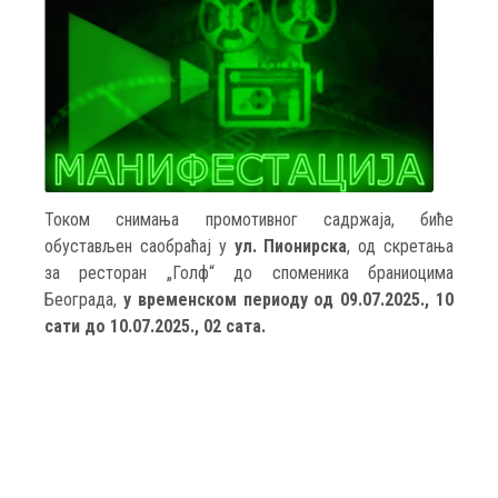
Током снимања промотивног садржаја, биће
обустављен саобраћај у
ул. Пионирска
, од скретања
за ресторан „Голф“ до споменика браниоцима
Београда,
у временском периоду од 09.07.2025., 10
сати до 10.07.2025., 02 сата.