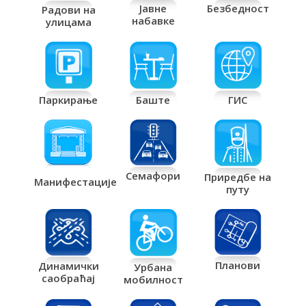
Јавне
Безбедност
Радови на
набавке
улицама
Паркирање
Баште
ГИС
Семафори
Приредбе на
Манифестације
путу
Планови
Динамички
Урбана
саобраћај
мобилност