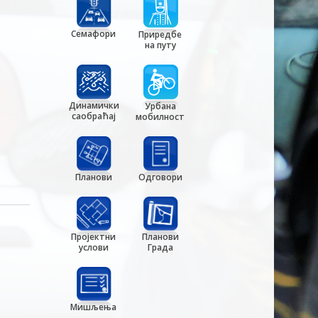
Семафори
Приредбе
на путу
Динамички
Урбана
саобраћај
мобилност
Планови
Одговори
Пројектни
Планови
услови
Града
Мишљења