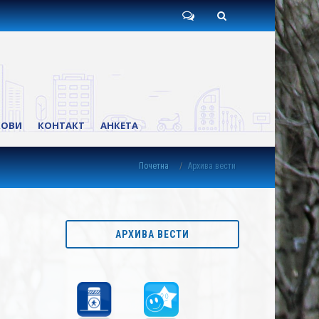
Пишите
Претрага
нам
КОВИ
КОНТАКТ
АНКЕТА
Почетна
Архива вести
АРХИВА ВЕСТИ