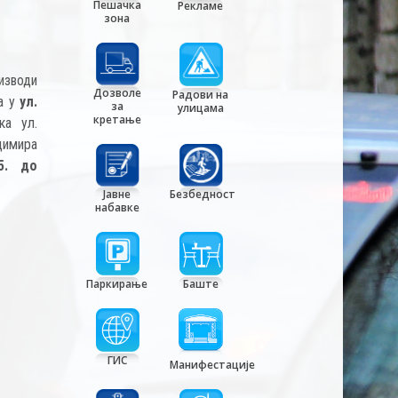
Пешачка
Рекламе
зона
изводи
Дозволе
Радови на
ја у
ул.
за
улицама
кретање
ка ул.
димира
5. до
Јавне
Безбедност
набавке
Паркирање
Баште
ГИС
Манифестације