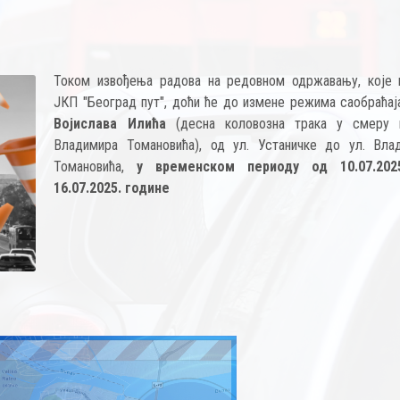
Током извођења радова на редовном одржавању, које 
ЈКП "Београд пут", доћи ће до измене режима саобраћа
Војислава Илића
(десна коловозна трака у смеру 
Владимира Томановића), од ул. Устаничке до ул. Вла
Томановића,
у временском периоду од 10.07.202
16.07.2025. године