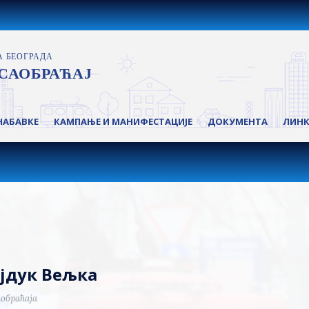
НАБАВКЕ
КАМПАЊЕ И МАНИФЕСТАЦИЈЕ
ДОКУМЕНТА
ЛИН
ајдук Вељка
обраћаја