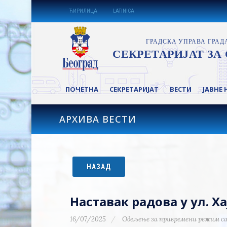
ЋИРИЛИЦА
LATINICA
ПОЧЕТНА
СЕКРЕТАРИЈАТ
ВЕСТИ
ЈАВНЕ 
АРХИВА ВЕСТИ
НАЗАД
Наставак радова у ул. Х
16/07/2025
Одељење за привремени режим са