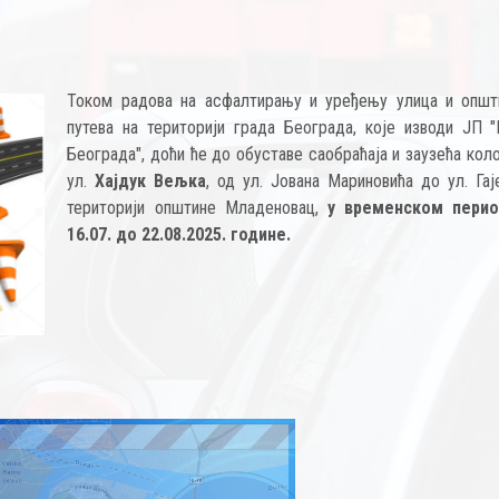
Током радова на асфалтирању и уређењу улица и општ
путева на територији града Београда, које изводи ЈП "
Београда", доћи ће до обуставе саобраћаја и заузећа кол
ул.
Хајдук Вељка
, од ул. Јована Мариновића до ул. Гај
територији општине Младеновац,
у временском перио
16.07. до 22.08.2025. године.