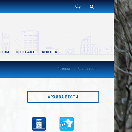
Пишите
Претрага
нам
КОВИ
КОНТАКТ
АНКЕТА
Почетна
Архива вести
АРХИВА ВЕСТИ