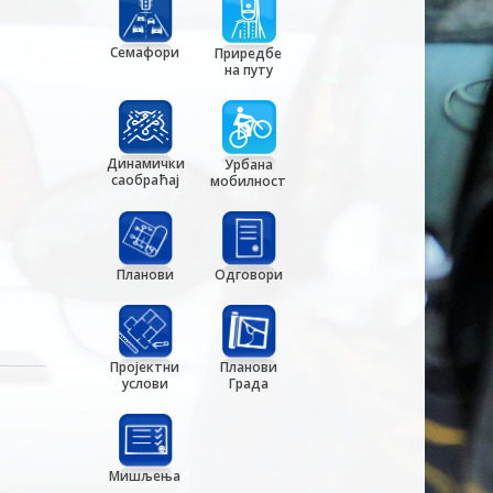
Семафори
Приредбе
на путу
Динамички
Урбана
саобраћај
мобилност
Планови
Одговори
Пројектни
Планови
услови
Града
Мишљења