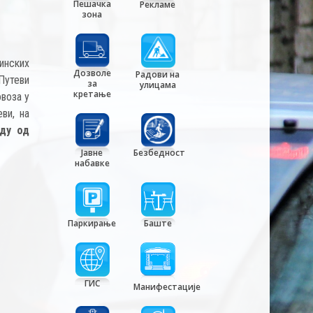
Пешачка
Рекламе
зона
инских
Дозволе
Радови на
Путеви
за
улицама
кретање
овоза у
еви, на
ду од
Јавне
Безбедност
набавке
Паркирање
Баште
ГИС
Манифестације