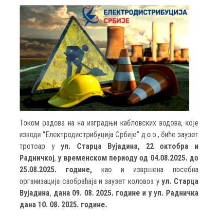
Током радова на на изградњи кабловских водова, које
изводи "Електродистрибуција Србије“ д.о.о., биће заузет
тротоар у
ул. Старца Вујадина,
22 октобра и
Радничкој
,
у временском периоду од 04.08.2025. до
25.08.2025. године,
као и извршена посебна
организација саобраћаја и заузет коловоз у
ул. Старца
Вујадина
,
дана 09. 08. 2025. године и у ул. Радничка
дана 10. 08. 2025. године.