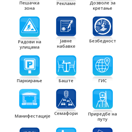
Дозволе за
Пешачка
Рекламе
кретање
зона
Јавне
Безбедност
Радови на
набавке
улицама
Паркирање
Баште
ГИС
Семафори
Приредбе на
Манифестације
путу