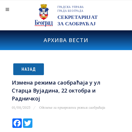
АРХИВА ВЕСТИ
НАЗАД
Измена режима саобраћаја у ул
Старца Вујадина, 22 октобра и
Радничкој
01/08/2025
Одељење за привремени режим саобраћаја
Facebook
Twitter