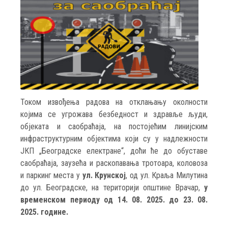
Током извођења радова на отклањању околности
којима се угрожава безбедност и здравље људи,
објеката и саобраћаја, на постојећим линијским
инфраструктурним објектима који су у надлежности
ЈКП „Београдске електране“, доћи ће до обуставе
саобраћаја, заузећа и раскопавања тротоара, коловоза
и паркинг места у
ул. Крунској
, од ул. Краља Милутина
до ул. Београдске, на територији општине Врачар,
у
временском периоду од 14. 08. 2025. до 23. 08.
2025. године.