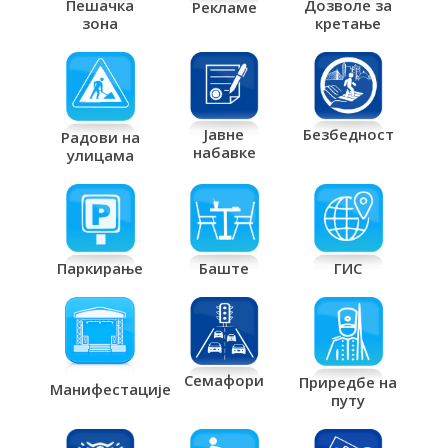
Дозволе за
Пешачка
Рекламе
кретање
зона
Јавне
Безбедност
Радови на
набавке
улицама
Паркирање
Баште
ГИС
Семафори
Приредбе на
Манифестације
путу