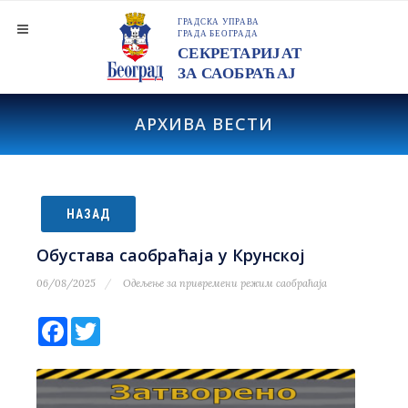
АРХИВА ВЕСТИ
НАЗАД
Обустава саобраћаја у Крунској
06/08/2025
Одељење за привремени режим саобраћаја
Facebook
Twitter