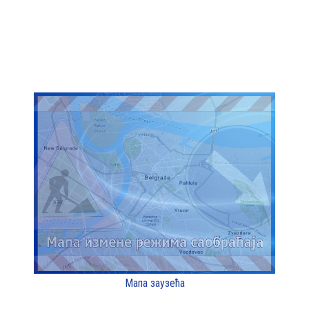
Мапа заузећа