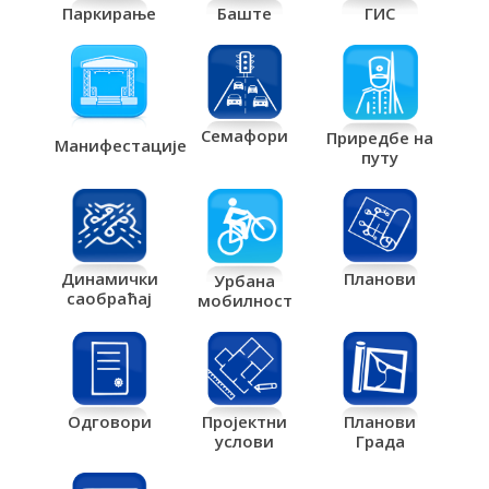
Паркирање
Баште
ГИС
Семафори
Приредбе на
Манифестације
путу
Планови
Динамички
Урбана
саобраћај
мобилност
Одговори
Пројектни
Планови
услови
Града