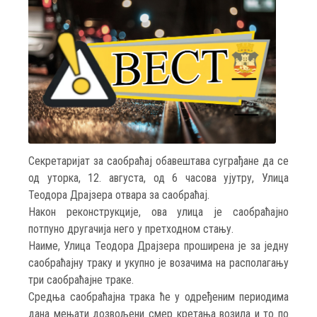
Секретаријат за саобраћај обавештава суграђане да се
од уторка, 12. августа, од 6 часова ујутру, Улица
Теодора Драјзера отвара за саобраћај.
Након реконструкције, ова улица је саобраћајно
потпуно другачија него у претходном стању.
Наиме, Улица Теодора Драјзера проширена је за једну
саобраћајну траку и укупно је возачима на располагању
три саобраћајне траке.
Средња саобраћајна трака ће у одређеним периодима
дана мењати дозвољени смер кретања возила и то по