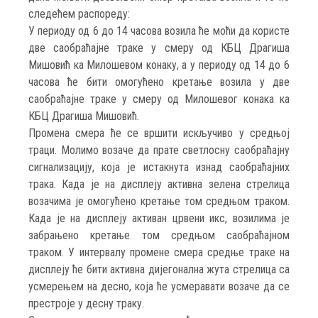
следећем распореду:
У периоду од 6 до 14 часова возила ће моћи да користе
две саобраћајне траке у смеру од КБЦ Драгиша
Мишовић ка Милошевом конаку, а у периоду од 14 до 6
часова ће бити омогућено кретање возила у две
саобраћајне траке у смеру од Милошевог конака ка
КБЦ Драгиша Мишовић.
Промена смера ће се вршити искључиво у средњој
траци. Молимо возаче да прате светлосну саобраћајну
сигнализацију, која је истакнута изнад саобраћајних
трака. Када је на дисплеју активна зелена стрелица
возачима је омогућено кретање том средњом траком.
Када је на дисплеју активан црвени икс, возилима је
забрањено кретање том средњом саобраћајном
траком. У интервалу промене смера средње траке на
дисплеју ће бити активна дијегонална жута стрелица са
усмерењем на десно, која ће усмеравати возаче да се
престроје у десну траку.