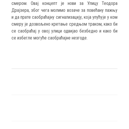
смером. Овај концепт је нови за Улицу Теодора
Драјзера, због чега молимо возаче за повећану пажњу
и да прате саобраћајну сигнализацију, која упућује у ком
смеру је дозвољено кретање средњом траком, како би
се саобраћај у овој улици одвијао безбедно и како би
се избегле могуће саобраћајне незгоде.