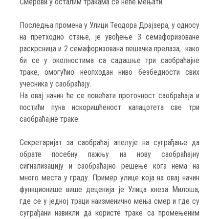
Смерови у осталим тракама се неће мењати.
Последња промена у Улици Теодора Драјзера, у односу
на претходно стање, је увођење 3 семафоризоване
раскрсница и 2 семафоризована пешачка прелаза, како
би се у околностима са садашње три саобраћајне
траке, омогућио неопходан ниво безбедности свих
учесника у саобраћају.
На овај начин ће се повећати проточност саобраћаја и
постићи пуна искоришћеност капацотета све три
саобраћајне траке.
Секретаријат за саобраћај апелује на суграђање да
обрате посебну пажњу на нову саобраћајну
сигнализацију и саобраћајно решење кога нема на
много места у граду. Пример улице која на овај начин
функционише више деценија је Улица кнеза Милоша,
где се у једној траци наизменично мења смер и где су
суграђани навикли да користе траке са промењеним