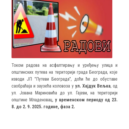
Током радова на асфалтирању и уређењу улица и
општинских путева на територији града Београда, које
изводи ЈП "Путеви Београда", доћи ће до обуставе
саобраћаја и заузећа коловоза у
ул. Хајдук Вељка
, од
ул. Јована Мариновића до ул. Гајеви, на територији
општине Младеновац,
у временском периоду од 23.
8. до 2. 9. 2025. године, фаза 2.