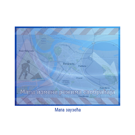
Мапа заузећа