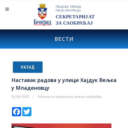
ВЕСТИ
НАЗАД
Наставак радова у улици Хајдук Вељка
у Младеновцу
21/08/2025
Одељење за привремени режим саобраћаја
Facebook
Twitter