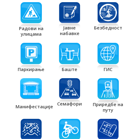
Јавне
Безбедност
Радови на
набавке
улицама
Паркирање
Баште
ГИС
Семафори
Приредбе на
Манифестације
путу