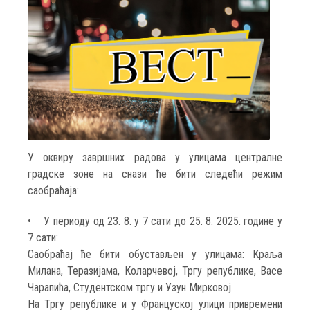
У оквиру завршних радова у улицама централне
градске зоне на снази ће бити следећи режим
саобраћаја:
• У периоду од 23. 8. у 7 сати до 25. 8. 2025. године у
7 сати:
Саобраћај ће бити обустављен у улицама: Краља
Милана, Теразијама, Коларчевој, Тргу републике, Васе
Чарапића, Студентском тргу и Узун Мирковој.
На Тргу републике и у Француској улици привремени