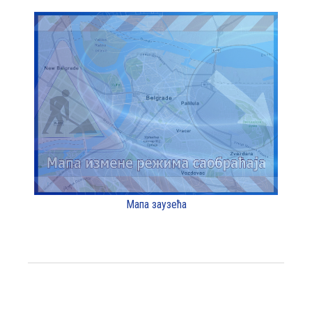
Мапа заузећа