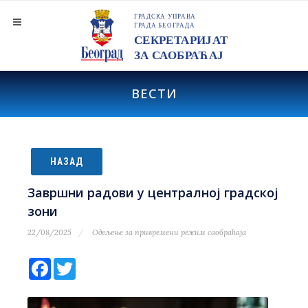
ВЕСТИ
НАЗАД
Завршни радови у централној градској
зони
22/08/2025
Одељење за привремени режим саобраћаја
Facebook
Twitter