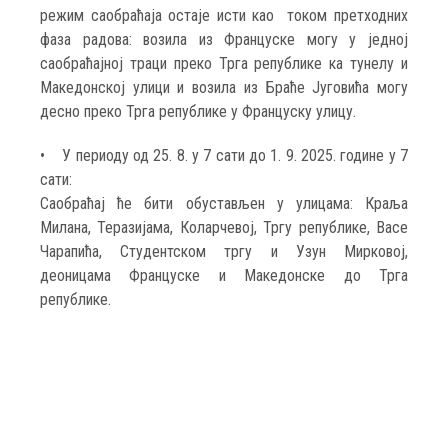
режим саобраћаја остаје исти као током претходних
фаза радова: возила из Француске могу у једној
саобраћајној траци преко Трга републике ка тунелу и
Македонској улици и возила из Браће Југовића могу
десно преко Трга републике у Француску улицу.
• У периоду од 25. 8. у 7 сати до 1. 9. 2025. године у 7
сати:
Саобраћај ће бити обустављен у улицама: Краља
Милана, Теразијама, Коларчевој, Тргу републике, Васе
Чарапића, Студентском тргу и Узун Мирковој,
деоницама Француске и Македонске до Трга
републике.