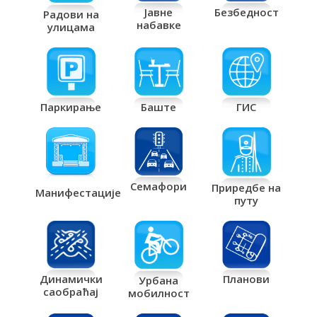
Јавне
Безбедност
Радови на
набавке
улицама
Паркирање
Баште
ГИС
Семафори
Приредбе на
Манифестације
путу
Планови
Динамички
Урбана
саобраћај
мобилност