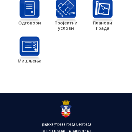
Одговори
Пројектни
Планови
услови
Града
Мишљења
Градска управа града Београда
СЕКРЕТАРИЈАТ ЗА САОБРАЋАЈ