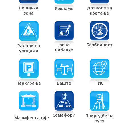
Дозволе за
Пешачка
Рекламе
кретање
зона
Јавне
Безбедност
Радови на
набавке
улицама
Паркирање
Баште
ГИС
Семафори
Приредбе на
Манифестације
путу