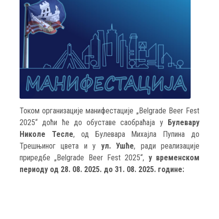
Током организације манифестације „Belgrade Beer Fest
2025“ доћи ће до обуставе саобраћаја у
Булевару
Николе Тесле
, од Булевара Михајла Пупина до
Трешњиног цвета и у
ул. Ушће
, ради реализације
приредбе „Belgrade Beer Fest 2025“,
у временском
периоду од 28. 08. 2025. до 31. 08. 2025. године: