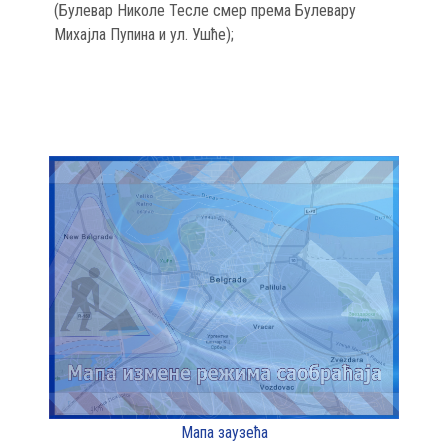
(Булевар Николе Тесле смер према Булевару
Михајла Пупина и ул. Ушће);
Мапа заузећа