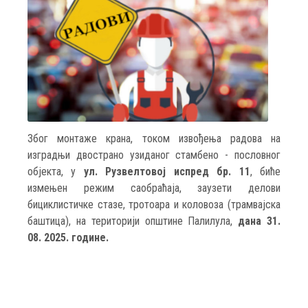
Због монтаже крана, током извођења радова на
изградњи двострано узиданог стамбено - пословног
објекта, у
ул. Рузвелтовој испред бр. 11
, биће
измењен режим саобраћаја, заузети делови
бициклистичке стазе, тротоара и коловоза (трамвајска
баштица), на територији општине Палилула,
дана 31.
08. 2025. године.