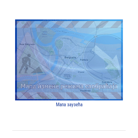
Мапа заузећа