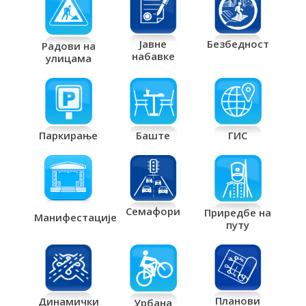
Јавне
Безбедност
Радови на
набавке
улицама
Паркирање
Баште
ГИС
Семафори
Приредбе на
Манифестације
путу
Планови
Динамички
Урбана