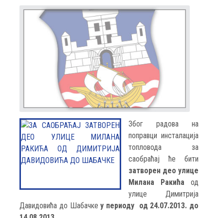
Због радова на
поправци инсталација
топловода за
саобраћај ће бити
затворен део улице
Милана Ракића
од
улице Димитрија
Давидовића до Шабачке
у периоду од 24.07.2013. до
14.08.2013.