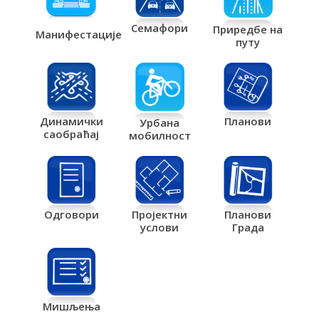
Семафори
Приредбе на
Манифестације
путу
Планови
Динамички
Урбана
саобраћај
мобилност
Одговори
Пројектни
Планови
услови
Града
Мишљења