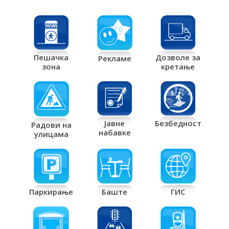
Дозволе за
Пешачка
Рекламе
кретање
зона
Јавне
Безбедност
Радови на
набавке
улицама
Паркирање
Баште
ГИС