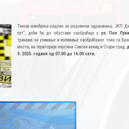
Током извођења радова на редовном одржавању, ЈКП „Б
пут“, доћи ће до обуставе саобраћаја у
ул. Поп Лук
тракама за уливање и изливање саобраћајног тока са Бра
моста, на територији општина Савски венац и Стари град,
9. 2025. године од 07.00 до 16.00 сати.