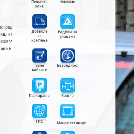
Пешачка
Рекламе
зона
еоград
Дозволе
Радови на
ина
, на
за
улицама
кретање
нковог
дана
6.
Јавне
Безбедност
набавке
Паркирање
Баште
ГИС
Манифестације