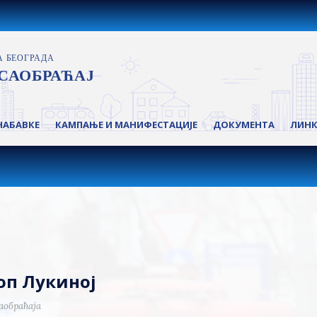
НАБАВКЕ
КАМПАЊЕ И МАНИФЕСТАЦИЈЕ
ДОКУМЕНТА
ЛИН
Поп Лукиној
аобраћаја