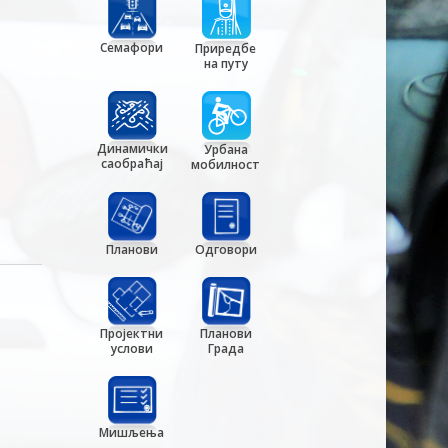
Семафори
Приредбе
на путу
Динамички
Урбана
саобраћај
мобилност
Планови
Одговори
Пројектни
Планови
услови
Града
Мишљења