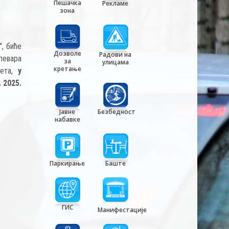
Пешачка
Рекламе
зона
", биће
Дозволе
Радови на
левара
за
улицама
кретање
вета,
у
. 2025.
Јавне
Безбедност
набавке
Паркирање
Баште
ГИС
Манифестације