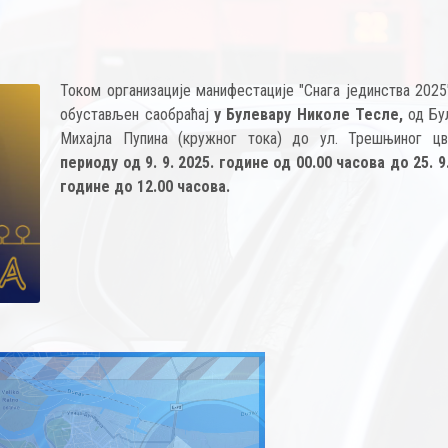
Током организације манифестације "Снага јединства 2025
обустављен саобраћај
у
Булевару Николе Тесле,
од Бу
Михајла Пупина (кружног тока) до ул. Трешњиног ц
периоду од 9. 9. 2025. године од 00.00 часова до 25. 9
године до 12.00 часова.