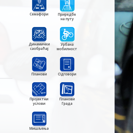
Семафори
Приредбе
на путу
Динамички
Урбана
саобраћај
мобилност
Планови
Одговори
Пројектни
Планови
услови
Града
Мишљења